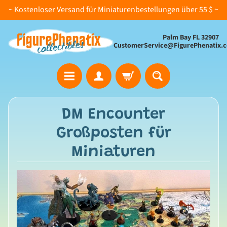
~ Kostenloser Versand für Miniaturenbestellungen über 55 $ ~
Palm Bay FL 32907
CustomerService@FigurePhenatix.
A
DM Encounter
l
Großposten für
l
e
Miniaturen
K
o
l
l
e
k