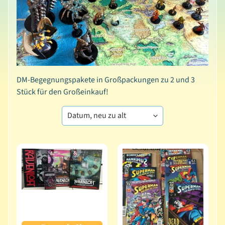
t
i
o
n
e
n
DM-Begegnungspakete in Großpackungen zu 2 und 3
A
Stück für den Großeinkauf!
l
l
e
P
r
o
d
u
k
t
e